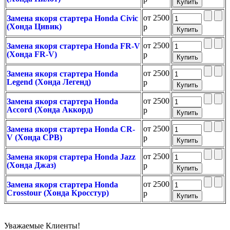
от
2500
Замена якоря стартера Honda Civic
(Хонда Цивик)
р
от
2500
Замена якоря стартера Honda FR-V
(Хонда FR-V)
р
от
2500
Замена якоря стартера Honda
Legend (Хонда Легенд)
р
от
2500
Замена якоря стартера Honda
Accord (Хонда Аккорд)
р
от
2500
Замена якоря стартера Honda CR-
V (Хонда СРВ)
р
от
2500
Замена якоря стартера Honda Jazz
(Хонда Джаз)
р
от
2500
Замена якоря стартера Honda
Crosstour (Хонда Кросстур)
р
Уважаемые Клиенты!