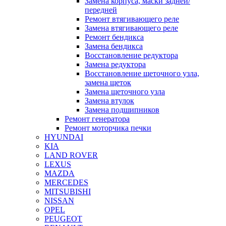
Замена корпуса, маски задней/
передней
Ремонт втягивающего реле
Замена втягивающего реле
Ремонт бендикса
Замена бендикса
Восстановление редуктора
Замена редуктора
Восстановление щеточного узла,
замена щеток
Замена щеточного узла
Замена втулок
Замена подшипников
Ремонт генератора
Ремонт моторчика печки
HYUNDAI
KIA
LAND ROVER
LEXUS
MAZDA
MERCEDES
MITSUBISHI
NISSAN
OPEL
PEUGEOT