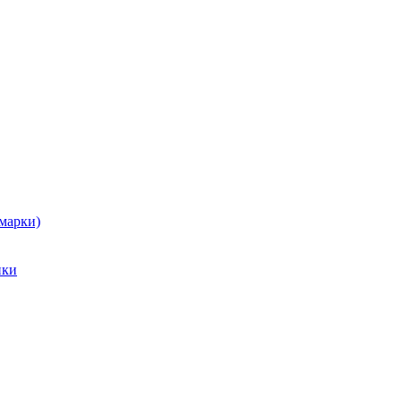
марки)
ики