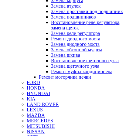
Замена корпуса
Замена втулок
Замена проставки под подшипник
Замена подшипников
Восстановление реле-регулятора,
замена щеток
Замена реле-регулятора
Ремонт диодного моста
Замена диодного моста
Замена обгонной муфты
Замена шкива
Восстановление щеточного узла
Замена щеточного узла
Ремонт муфты кондиционера
Ремонт моторчика печки
FORD
HONDA
HYUNDAI
KIA
LAND ROVER
LEXUS
MAZDA
MERCEDES
MITSUBISHI
NISSAN