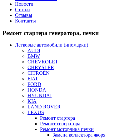
Новости
Статьи
Отзывы
Контакты
Ремонт
стартера генератора, печки
Легковые автомобили (иномарки)
AUDI
BMW
CHEVROLET
CHRYSLER
CITROЁN
FIAT
FORD
HONDA
HYUNDAI
KIA
LAND ROVER
LEXUS
Ремонт стартера
Ремонт генератора
Ремонт моторчика печки
Замена коллектора якоря