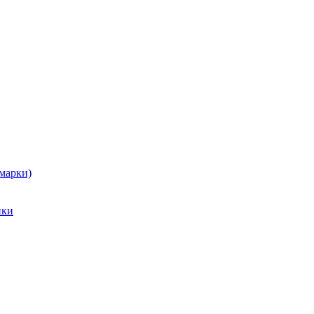
марки)
ики