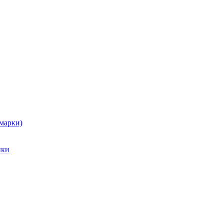
марки)
ики