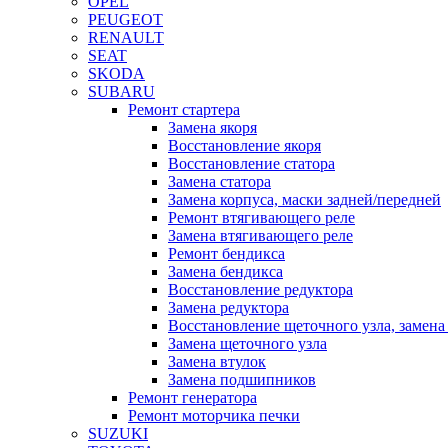
OPEL
PEUGEOT
RENAULT
SEAT
SKODA
SUBARU
Ремонт стартера
Замена якоря
Восстановление якоря
Восстановление статора
Замена статора
Замена корпуса, маски задней/передней
Ремонт втягивающего реле
Замена втягивающего реле
Ремонт бендикса
Замена бендикса
Восстановление редуктора
Замена редуктора
Восстановление щеточного узла, замена
Замена щеточного узла
Замена втулок
Замена подшипников
Ремонт генератора
Ремонт моторчика печки
SUZUKI