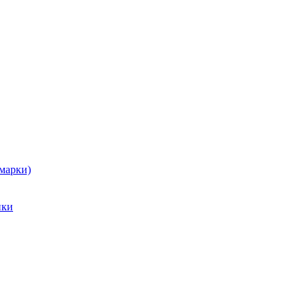
марки)
ики