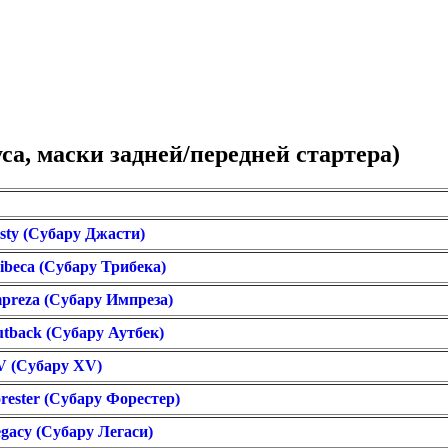
а, маски задней/передней стартера)
sty (Субару Джасти)
ibeca (Субару Трибека)
mpreza (Субару Импреза)
utback (Субару Аутбек)
XV (Субару XV)
rester (Субару Форестер)
egacy (Субару Легаси)