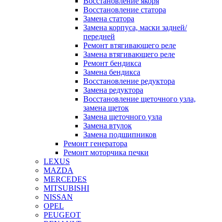
Восстановление якоря
Восстановление статора
Замена статора
Замена корпуса, маски задней/
передней
Ремонт втягивающего реле
Замена втягивающего реле
Ремонт бендикса
Замена бендикса
Восстановление редуктора
Замена редуктора
Восстановление щеточного узла,
замена щеток
Замена щеточного узла
Замена втулок
Замена подшипников
Ремонт генератора
Ремонт моторчика печки
LEXUS
MAZDA
MERCEDES
MITSUBISHI
NISSAN
OPEL
PEUGEOT