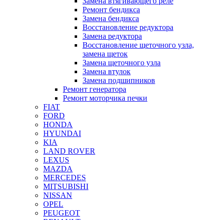
Замена втягивающего реле
Ремонт бендикса
Замена бендикса
Восстановление редуктора
Замена редуктора
Восстановление щеточного узла,
замена щеток
Замена щеточного узла
Замена втулок
Замена подшипников
Ремонт генератора
Ремонт моторчика печки
FIAT
FORD
HONDA
HYUNDAI
KIA
LAND ROVER
LEXUS
MAZDA
MERCEDES
MITSUBISHI
NISSAN
OPEL
PEUGEOT