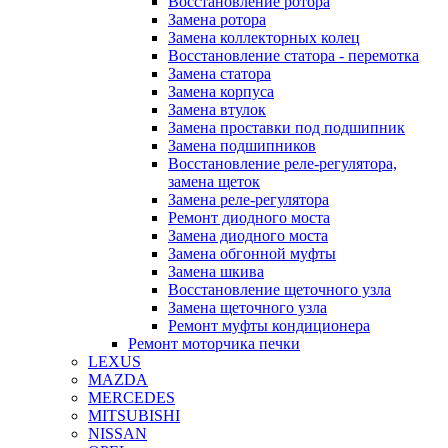
Восстановление ротора
Замена ротора
Замена коллекторных колец
Восстановление статора - перемотка
Замена статора
Замена корпуса
Замена втулок
Замена проставки под подшипник
Замена подшипников
Восстановление реле-регулятора,
замена щеток
Замена реле-регулятора
Ремонт диодного моста
Замена диодного моста
Замена обгонной муфты
Замена шкива
Восстановление щеточного узла
Замена щеточного узла
Ремонт муфты кондиционера
Ремонт моторчика печки
LEXUS
MAZDA
MERCEDES
MITSUBISHI
NISSAN