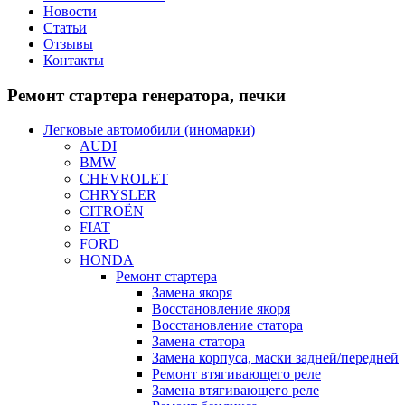
Новости
Статьи
Отзывы
Контакты
Ремонт
стартера генератора, печки
Легковые автомобили (иномарки)
AUDI
BMW
CHEVROLET
CHRYSLER
CITROЁN
FIAT
FORD
HONDA
Ремонт стартера
Замена якоря
Восстановление якоря
Восстановление статора
Замена статора
Замена корпуса, маски задней/передней
Ремонт втягивающего реле
Замена втягивающего реле