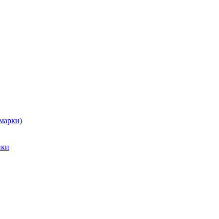
марки)
ики