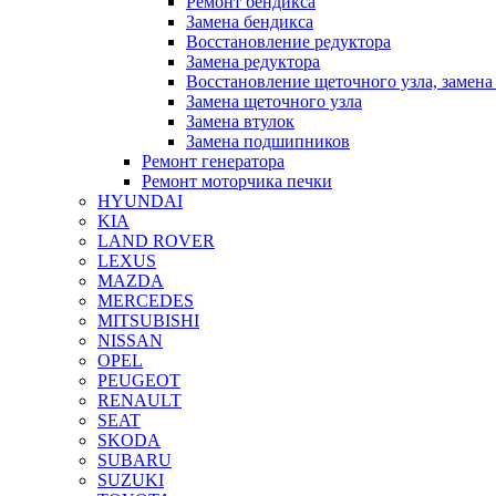
Ремонт бендикса
Замена бендикса
Восстановление редуктора
Замена редуктора
Восстановление щеточного узла, замена
Замена щеточного узла
Замена втулок
Замена подшипников
Ремонт генератора
Ремонт моторчика печки
HYUNDAI
KIA
LAND ROVER
LEXUS
MAZDA
MERCEDES
MITSUBISHI
NISSAN
OPEL
PEUGEOT
RENAULT
SEAT
SKODA
SUBARU
SUZUKI